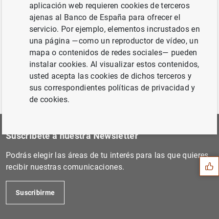
aplicación web requieren cookies de terceros
Siguiente
ajenas al Banco de España para ofrecer el
Decisiones de política mone...
servicio. Por ejemplo, elementos incrustados en
una página —como un reproductor de vídeo, un
Anterior
mapa o contenidos de redes sociales— pueden
Desestacionalización de agr...
instalar cookies. Al visualizar estos contenidos,
usted acepta las cookies de dichos terceros y
sus correspondientes políticas de privacidad y
de cookies.
Sugerencia
Suscríbete a nuestra Newsletter
Podrás elegir las áreas de tu interés para las que quieres
recibir nuestras comunicaciones.
Suscribirme