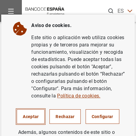
Buscar
ES
EN
Aviso de cookies.
Inicio
Noticias y eventos
Noticias del Banco Central Europeo
Volver
Este sitio o aplicación web utiliza cookies
Producción de billetes de 100
propias y de terceros para mejorar su
funcionamiento, visualización y recogida
euros
de estadísticas. Puede aceptar todas las
cookies pulsando el botón "Aceptar",
31/08/2000
rechazarlas pulsando el botón “Rechazar”
o configurarlas pulsando el botón
"Configurar". Para más información,
consulte la
Política de cookies.
Producción de billetes de 100 euros (13
KB
)
Aceptar
Rechazar
Configurar
Además, algunos contenidos de este sitio o