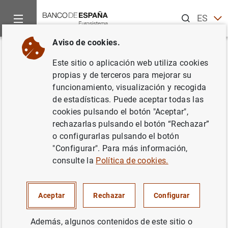
Buscar
ES
EN
Aviso de cookies.
Inicio
Noticias y eventos
Noticias del Banco Central Europeo
Volver
Este sitio o aplicación web utiliza cookies
Posición de inversión
propias y de terceros para mejorar su
funcionamiento, visualización y recogida
internacional de la zona del
de estadísticas. Puede aceptar todas las
euro y desagregación
cookies pulsando el botón "Aceptar",
rechazarlas pulsando el botón “Rechazar”
geográfica
o configurarlas pulsando el botón
"Configurar". Para más información,
14/11/2006
consulte la
Política de cookies.
Aceptar
Rechazar
Configurar
Posición de inversión internacional de la
Además, algunos contenidos de este sitio o
zona del euro y desagregación geográfica