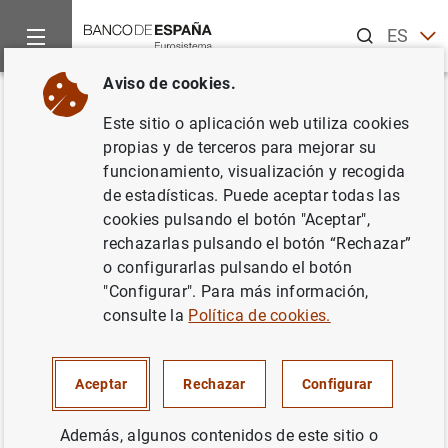
Buscar
ES
EN
Aviso de cookies.
Inicio
Noticias y eventos
Noticias del Banco Central Europeo
Volver
Este sitio o aplicación web utiliza cookies
Operaciones del Eurosistema de
propias y de terceros para mejorar su
funcionamiento, visualización y recogida
inyección de liquidez en dólares
de estadísticas. Puede aceptar todas las
estadounidenses en el primer
cookies pulsando el botón "Aceptar",
rechazarlas pulsando el botón “Rechazar”
trimestre de 2009
o configurarlas pulsando el botón
"Configurar". Para más información,
19/12/2008
consulte la
Política de cookies.
Aceptar
Rechazar
Configurar
Operaciones del Eurosistema de inyección
Además, algunos contenidos de este sitio o
de liquidez en dólares estadounidenses en