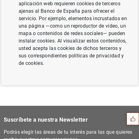
aplicación web requieren cookies de terceros
el primer trimestre de 2009 (16
KB
)
ajenas al Banco de España para ofrecer el
servicio. Por ejemplo, elementos incrustados en
una página —como un reproductor de vídeo, un
mapa o contenidos de redes sociales— pueden
Siguiente
instalar cookies. Al visualizar estos contenidos,
Actualización de la lista d...
usted acepta las cookies de dichos terceros y
sus correspondientes políticas de privacidad y
de cookies.
Anterior
Balanza de pagos de la zona...
Sugerencia
Suscríbete a nuestra Newsletter
Podrás elegir las áreas de tu interés para las que quieres