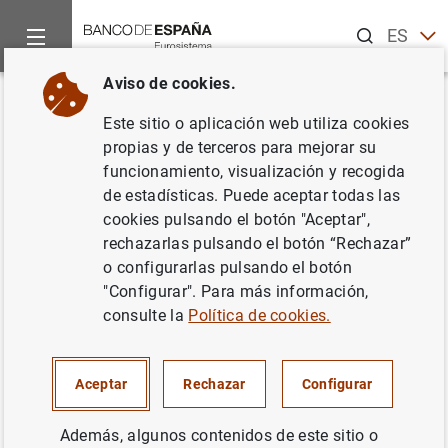
Buscar
ES
EN
Aviso de cookies.
Inicio
Noticias y eventos
Noticias del Banco Central Europeo
Volver
Este sitio o aplicación web utiliza cookies
Mensaje del presidente en
propias y de terceros para mejorar su
funcionamiento, visualización y recogida
nombre del Banco Central
de estadísticas. Puede aceptar todas las
Europeo
cookies pulsando el botón "Aceptar",
rechazarlas pulsando el botón “Rechazar”
o configurarlas pulsando el botón
09/11/2004
"Configurar". Para más información,
consulte la
Política de cookies.
Mensaje del presidente en nombre del
Aceptar
Rechazar
Configurar
Banco Central Europeo (22
KB
)
Además, algunos contenidos de este sitio o