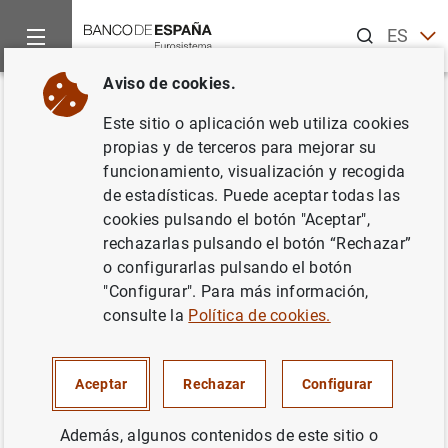
Buscar
ES
EN
Aviso de cookies.
Inicio
Noticias y eventos
Noticias del Banco Central Europeo
Volver
Este sitio o aplicación web utiliza cookies
Medidas específicas para hacer
propias y de terceros para mejorar su
funcionamiento, visualización y recogida
frente a las presiones de
de estadísticas. Puede aceptar todas las
liquidez en algunos mercados
cookies pulsando el botón "Aceptar",
rechazarlas pulsando el botón “Rechazar”
de financiación
o configurarlas pulsando el botón
"Configurar". Para más información,
02/05/2008
consulte la
Política de cookies.
Aceptar
Rechazar
Configurar
Medidas específicas para hacer frente a las
Además, algunos contenidos de este sitio o
presiones de liquidez en algunos mercados