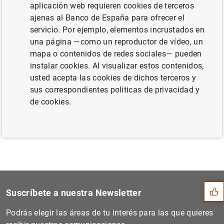
aplicación web requieren cookies de terceros
de financiación (23
KB
)
ajenas al Banco de España para ofrecer el
servicio. Por ejemplo, elementos incrustados en
una página —como un reproductor de vídeo, un
mapa o contenidos de redes sociales— pueden
Siguiente
instalar cookies. Al visualizar estos contenidos,
Informe sobre la integració...
usted acepta las cookies de dichos terceros y
sus correspondientes políticas de privacidad y
de cookies.
Anterior
Evolución económica y finan...
Sugerencia
Suscríbete a nuestra Newsletter
Podrás elegir las áreas de tu interés para las que quieres