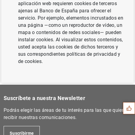
aplicación web requieren cookies de terceros
ajenas al Banco de España para ofrecer el
servicio. Por ejemplo, elementos incrustados en
Siguiente
una página —como un reproductor de vídeo, un
Evolución monetaria de la z...
mapa o contenidos de redes sociales— pueden
instalar cookies. Al visualizar estos contenidos,
Anterior
usted acepta las cookies de dichos terceros y
El BCE publica informes de...
sus correspondientes políticas de privacidad y
de cookies.
Sugerencia
Suscríbete a nuestra Newsletter
Podrás elegir las áreas de tu interés para las que quieres
recibir nuestras comunicaciones.
Suscribirme