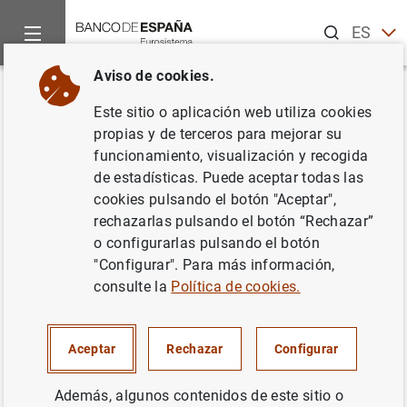
Buscar
ES
EN
Aviso de cookies.
Inicio
Noticias y eventos
Noticias del Banco Central Europeo
Volver
Este sitio o aplicación web utiliza cookies
Las expectativas del
propias y de terceros para mejorar su
funcionamiento, visualización y recogida
Eurosistema acerca del futuro
de estadísticas. Puede aceptar todas las
de la SEPA
cookies pulsando el botón "Aceptar",
rechazarlas pulsando el botón “Rechazar”
o configurarlas pulsando el botón
27/03/2009
"Configurar". Para más información,
consulte la
Política de cookies.
Las expectativas del Eurosistema acerca del
Aceptar
Rechazar
Configurar
futuro de la SEPA (71
KB
)
Además, algunos contenidos de este sitio o