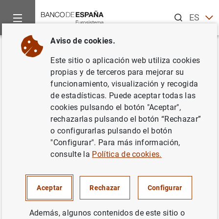
Buscar
ES
EN
Aviso de cookies.
Inicio
Noticias y eventos
Noticias del Banco Central Europeo
Volver
Este sitio o aplicación web utiliza cookies
La integración financiera de la
propias y de terceros para mejorar su
funcionamiento, visualización y recogida
zona del euro mejora, pese a
de estadísticas. Puede aceptar todas las
que persiste la fragmentación,
cookies pulsando el botón "Aceptar",
rechazarlas pulsando el botón “Rechazar”
según el informe del BCE
o configurarlas pulsando el botón
"Configurar". Para más información,
07/05/2026
consulte la
Política de cookies.
Aceptar
Rechazar
Configurar
La integración financiera de la zona del
Además, algunos contenidos de este sitio o
euro mejora, pese a que persiste la