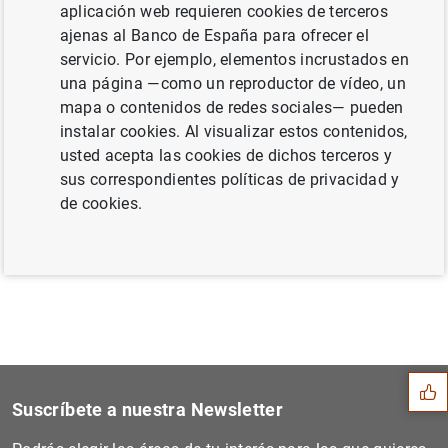
aplicación web requieren cookies de terceros
fragmentación, según el informe del BCE
ajenas al Banco de España para ofrecer el
(42
KB
)
servicio. Por ejemplo, elementos incrustados en
una página —como un reproductor de vídeo, un
mapa o contenidos de redes sociales— pueden
instalar cookies. Al visualizar estos contenidos,
Siguiente
usted acepta las cookies de dichos terceros y
Publicación de nuevos datos...
sus correspondientes políticas de privacidad y
de cookies.
Anterior
El Banco Central Europeo y...
Sugerencia
Suscríbete a nuestra Newsletter