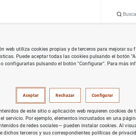
Buscar
uación
Punto de Información
Publicaciones
ión web utiliza cookies propias y de terceros para mejorar su
Central Europeo
Notas de prensa del Banco Central Europeo
Inf
ísticas. Puede aceptar todas las cookies pulsando el botón "
 o configurarlas pulsando el botón "Configurar". Para más in
002 sobre el papel internacion
Aceptar
Rechazar
Configurar
enidos de este sitio o aplicación web requieren cookies de 
 el servicio. Por ejemplo, elementos incrustados en una pág
tenidos de redes sociales— pueden instalar cookies. Al visua
e dichos terceros y sus correspondientes políticas de privaci