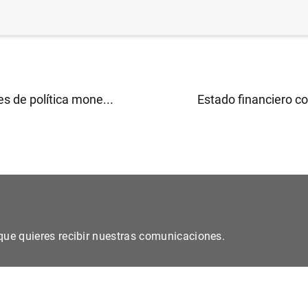
e 2002 sobre el papel internacional del euro (63
KB
)
s de política mone...
Estado financiero co
s que quieres recibir nuestras comunicaciones.