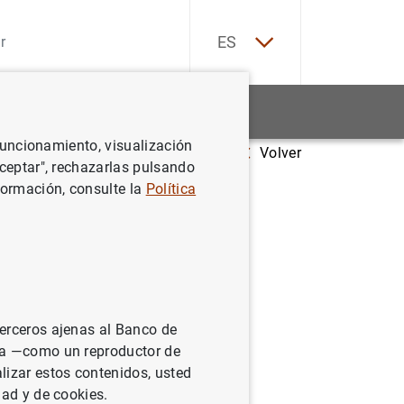
EN
ES
Estadísticas
Noticias y eventos
 funcionamiento, visualización
Volver
orme 2002 sobre el papel internacional del euro
Aceptar", rechazarlas pulsando
formación, consulte la
Política
al del
terceros ajenas al Banco de
ina —como un reproductor de
lizar estos contenidos, usted
dad y de cookies.