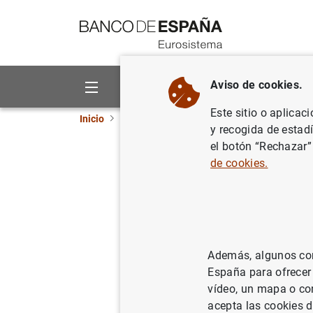
Ir a contenido
Aviso de cookies.
Sobre el Banco
Áreas de act
Este sitio o aplicac
Inicio
Noticias y eventos
Noticias del Banco 
y recogida de estad
el botón “Rechazar”
Informe 2
de cookies.
euro
02/12/2002
Además, algunos cont
España para ofrecer
vídeo, un mapa o con
acepta las cookies d