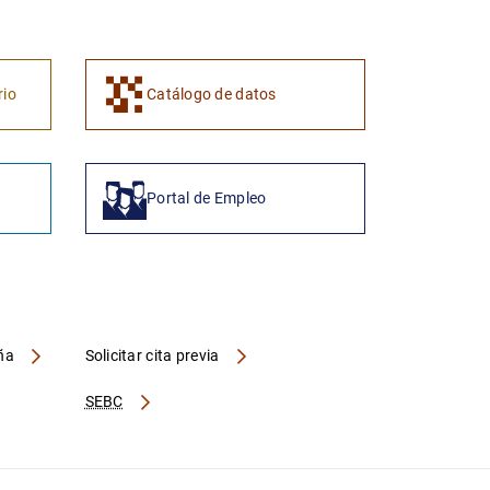
1
2
rio
Catálogo de datos
Portal de Empleo
aña
Solicitar cita previa
SEBC