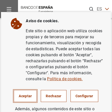
Buscar
ES
EN
Aviso de cookies.
Inicio
Noticias y eventos
Noticias del Banco Central Europeo
Volver
Este sitio o aplicación web utiliza cookies
Información semestral sobre la
propias y de terceros para mejorar su
funcionamiento, visualización y recogida
falsificación del euro
de estadísticas. Puede aceptar todas las
cookies pulsando el botón "Aceptar",
22/01/2004
rechazarlas pulsando el botón “Rechazar”
o configurarlas pulsando el botón
"Configurar". Para más información,
consulte la
Política de cookies.
Información semestral sobre la falsificación
del euro (84
KB
)
Aceptar
Rechazar
Configurar
Además, algunos contenidos de este sitio o