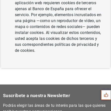
aplicación web requieren cookies de terceros
reunión del Consejo General (16
KB
)
ajenas al Banco de España para ofrecer el
servicio. Por ejemplo, elementos incrustados en
una página —como un reproductor de vídeo, un
mapa o contenidos de redes sociales— pueden
Siguiente
instalar cookies. Al visualizar estos contenidos,
Calendario de reuniones del...
usted acepta las cookies de dichos terceros y
sus correspondientes políticas de privacidad y
de cookies.
Anterior
Reglamento interno del Cons...
Sugerencia
Suscríbete a nuestra Newsletter
Podrás elegir las áreas de tu interés para las que quieres