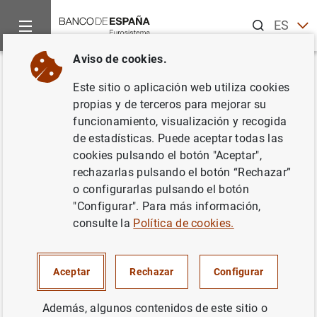
Buscar
ES
EN
Aviso de cookies.
Inicio
Noticias y eventos
Noticias del Banco Central Europeo
Volver
Este sitio o aplicación web utiliza cookies
Imágenes de archivo para
propias y de terceros para mejorar su
funcionamiento, visualización y recogida
televisión y material fotográfico
de estadísticas. Puede aceptar todas las
con ocasión de la reunión del
cookies pulsando el botón "Aceptar",
rechazarlas pulsando el botón “Rechazar”
Consejo General
o configurarlas pulsando el botón
"Configurar". Para más información,
17/06/2004
consulte la
Política de cookies.
Aceptar
Rechazar
Configurar
Imágenes de archivo para televisión y
Además, algunos contenidos de este sitio o
material fotográfico con ocasión de la