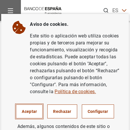
Buscar
ES
EN
Aviso de cookies.
Inicio
Noticias y eventos
Noticias del Banco Central Europeo
Volver
Este sitio o aplicación web utiliza cookies
Hogares y sociedades no
propias y de terceros para mejorar su
funcionamiento, visualización y recogida
financieras de la zona del euro:
de estadísticas. Puede aceptar todas las
segundo trimestre de 2022
cookies pulsando el botón "Aceptar",
rechazarlas pulsando el botón “Rechazar”
o configurarlas pulsando el botón
05/10/2022
"Configurar". Para más información,
ESPAÑA
consulte la
Política de cookies.
SITUACIÓN ECONÓMICA
Aceptar
Rechazar
Configurar
Además, algunos contenidos de este sitio o