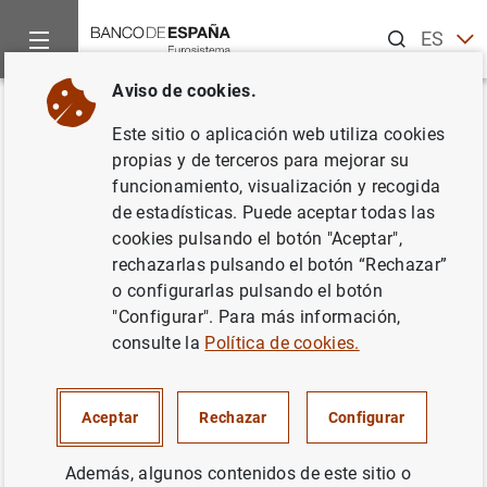
Buscar
ES
EN
Aviso de cookies.
Inicio
Noticias y eventos
Noticias del Banco Central Europeo
Volver
Este sitio o aplicación web utiliza cookies
Hogares y sociedades no
propias y de terceros para mejorar su
funcionamiento, visualización y recogida
financieras de la zona del euro:
de estadísticas. Puede aceptar todas las
cuarto trimestre de 2024
cookies pulsando el botón "Aceptar",
rechazarlas pulsando el botón “Rechazar”
o configurarlas pulsando el botón
04/04/2025
"Configurar". Para más información,
consulte la
Política de cookies.
Hogares y sociedades no financieras de la
Aceptar
Rechazar
Configurar
zona del euro: cuarto trimestre de 2024
(182
KB
)
Además, algunos contenidos de este sitio o