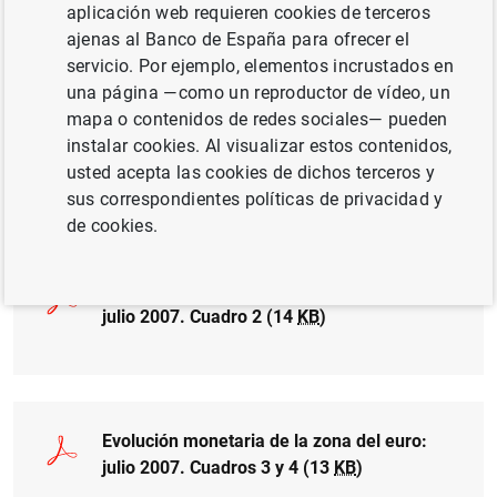
aplicación web requieren cookies de terceros
julio 2007 (31
KB
)
ajenas al Banco de España para ofrecer el
servicio. Por ejemplo, elementos incrustados en
una página —como un reproductor de vídeo, un
mapa o contenidos de redes sociales— pueden
Evolución monetaria de la zona del euro:
instalar cookies. Al visualizar estos contenidos,
julio 2007. Cuadro 1 (14
KB
)
usted acepta las cookies de dichos terceros y
sus correspondientes políticas de privacidad y
de cookies.
Evolución monetaria de la zona del euro:
julio 2007. Cuadro 2 (14
KB
)
Evolución monetaria de la zona del euro:
julio 2007. Cuadros 3 y 4 (13
KB
)