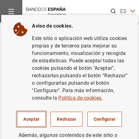
Buscar
ES
EN
Aviso de cookies.
Inicio
Noticias y eventos
Noticias del Banco Central Europeo
Volver
Este sitio o aplicación web utiliza cookies
Evolución monetaria de la zona
propias y de terceros para mejorar su
funcionamiento, visualización y recogida
del euro: julio 2007
de estadísticas. Puede aceptar todas las
cookies pulsando el botón "Aceptar",
28/08/2007
rechazarlas pulsando el botón “Rechazar”
o configurarlas pulsando el botón
ESPAÑA
"Configurar". Para más información,
consulte la
Política de cookies.
POLÍTICA MONETARIA
SITUACIÓN ECONÓMICA
Aceptar
Rechazar
Configurar
Además, algunos contenidos de este sitio o
Evolución monetaria de la zona del euro: