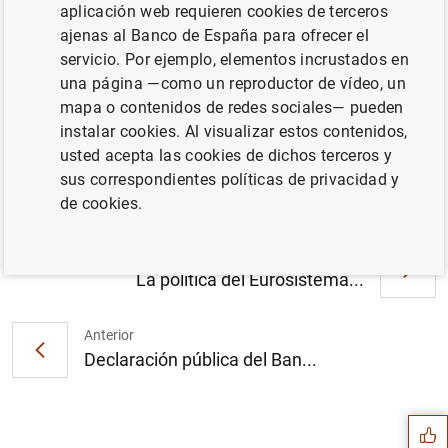
aplicación web requieren cookies de terceros
agosto de 2001. Texto (21
KB
)
ajenas al Banco de España para ofrecer el
servicio. Por ejemplo, elementos incrustados en
una página —como un reproductor de vídeo, un
mapa o contenidos de redes sociales— pueden
Evolución monetaria de la zona del euro:
instalar cookies. Al visualizar estos contenidos,
agosto de 2001. Cuadro (12
KB
)
usted acepta las cookies de dichos terceros y
sus correspondientes políticas de privacidad y
de cookies.
Siguiente
La política del Eurosistema...
Anterior
Sugerencia
Declaración pública del Ban...