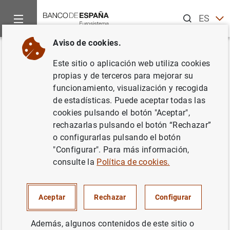
Buscar
ES
EN
Aviso de cookies.
Inicio
Noticias y eventos
Noticias del Banco Central Europeo
Volver
Este sitio o aplicación web utiliza cookies
Evolución monetaria de la zona
propias y de terceros para mejorar su
funcionamiento, visualización y recogida
del euro: agosto de 2001
de estadísticas. Puede aceptar todas las
cookies pulsando el botón "Aceptar",
28/09/2001
rechazarlas pulsando el botón “Rechazar”
o configurarlas pulsando el botón
SITUACIÓN ECONÓMICA
"Configurar". Para más información,
consulte la
Política de cookies.
ESPAÑA
POLÍTICA MONETARIA
Aceptar
Rechazar
Configurar
Además, algunos contenidos de este sitio o
Evolución monetaria de la zona del euro: