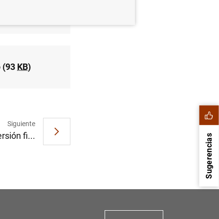
(90
KB
)
o (93
KB
)
Siguiente
sión fi...
Sugerencias