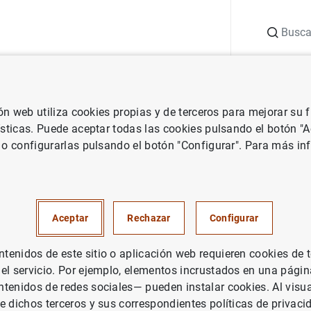
Buscar
uación
Punto de Información
Publicaciones
ión web utiliza cookies propias y de terceros para mejorar su
 Banco Central Europeo
Notas de prensa del Banco Central Europeo
ísticas. Puede aceptar todas las cookies pulsando el botón "
 o configurarlas pulsando el botón "Configurar". Para más in
 monetaria en la zona del euro
Aceptar
Rechazar
Configurar
enidos de este sitio o aplicación web requieren cookies de 
 el servicio. Por ejemplo, elementos incrustados en una pág
tenidos de redes sociales— pueden instalar cookies. Al visua
e dichos terceros y sus correspondientes políticas de privaci