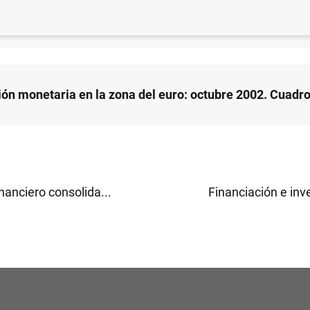
ión monetaria en la zona del euro: octubre 2002. Texto 
ión monetaria en la zona del euro: octubre 2002. Cuadr
nanciero consolida...
Financiación e inver