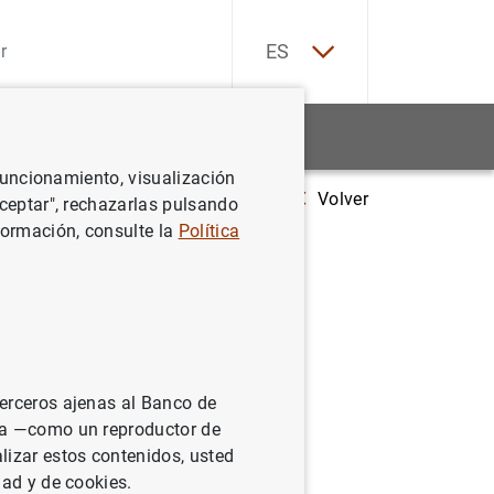
EN
ES
Estadísticas
Noticias y eventos
 funcionamiento, visualización
Volver
Evolución monetaria en la zona del euro: octubre 2002
Aceptar", rechazarlas pulsando
formación, consulte la
Política
: octubre
terceros ajenas al Banco de
ina —como un reproductor de
lizar estos contenidos, usted
dad y de cookies.