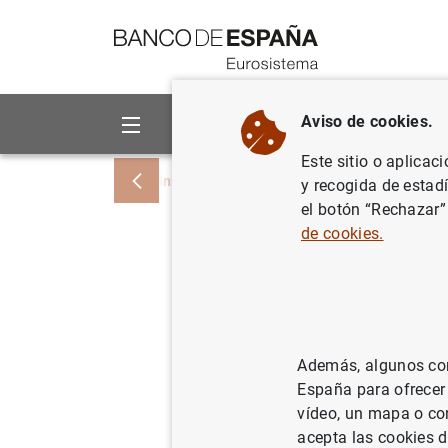
Ir a contenido
Aviso de cookies.
Sobre el Banco
Áreas de act
Este sitio o aplicac
Inicio
Noticias y eventos
Noticias del
y recogida de estad
el botón “Rechazar”
de cookies.
Evolución
2002
Además, algunos cont
28/11/2002
España para ofrecer
vídeo, un mapa o con
acepta las cookies d