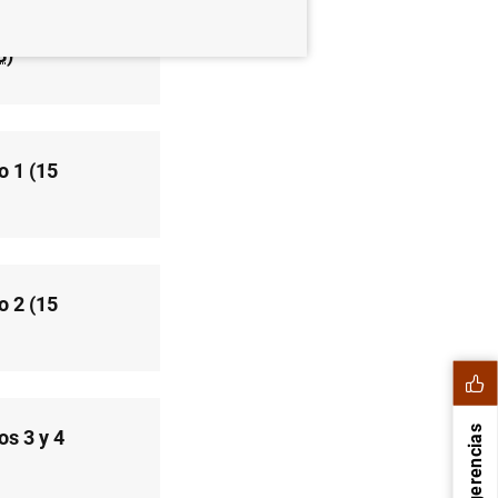
B
)
o 1 (15
o 2 (15
Sugerencias
os 3 y 4