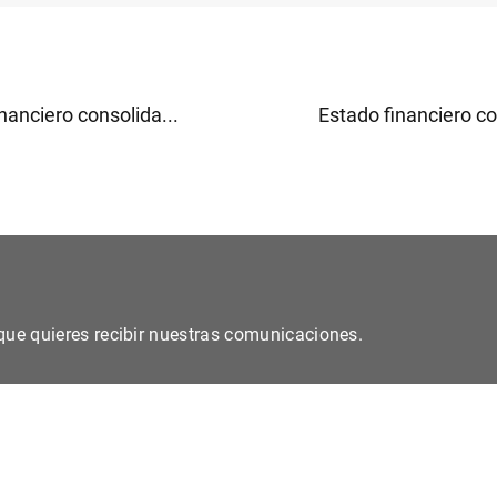
nanciero consolida...
Estado financiero co
s que quieres recibir nuestras comunicaciones.