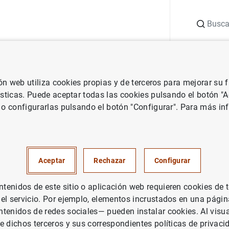
Buscar
uación
Punto de Información
Publicaciones
ión web utiliza cookies propias y de terceros para mejorar su
 Banco Central Europeo
Notas de prensa del Banco Central Europeo
ísticas. Puede aceptar todas las cookies pulsando el botón "
 o configurarlas pulsando el botón "Configurar". Para más in
 monetaria de la zona del eur
Aceptar
Rechazar
Configurar
UACIÓN ECONÓMICA
enidos de este sitio o aplicación web requieren cookies de 
 el servicio. Por ejemplo, elementos incrustados en una pág
ÍTICA MONETARIA
ESPAÑA
tenidos de redes sociales— pueden instalar cookies. Al visua
e dichos terceros y sus correspondientes políticas de privaci