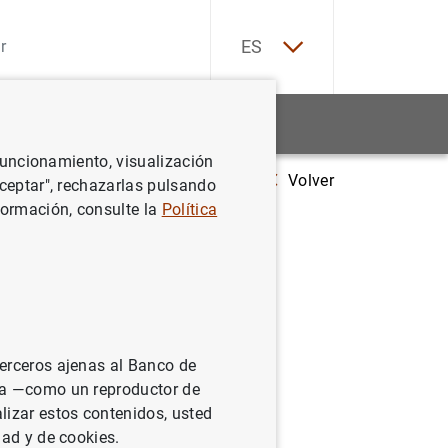
EN
ES
Estadísticas
Noticias y eventos
 funcionamiento, visualización
Volver
Evolución monetaria de la zona del euro: mayo de 2006
Aceptar", rechazarlas pulsando
formación, consulte la
Política
o: mayo
terceros ajenas al Banco de
ina —como un reproductor de
lizar estos contenidos, usted
dad y de cookies.