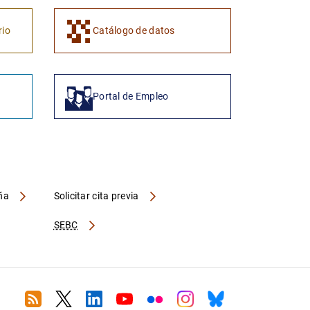
rio
Catálogo de datos
Portal de Empleo
aña
Solicitar cita previa
SEBC
RSS
Twitter
Linkedin
Youtube
Flickr
Instagram
Bluesky