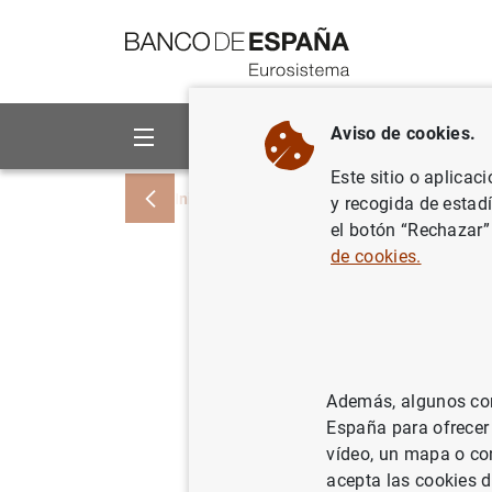
Ir a contenido
Aviso de cookies.
Sobre el Banco
Áreas de act
Este sitio o aplicac
Inicio
Noticias y eventos
Noticias del
y recogida de estad
el botón “Rechazar”
de cookies.
Evolución
de 2006
29/06/2006
SIT
Además, algunos cont
España para ofrecer
POL
vídeo, un mapa o con
acepta las cookies d