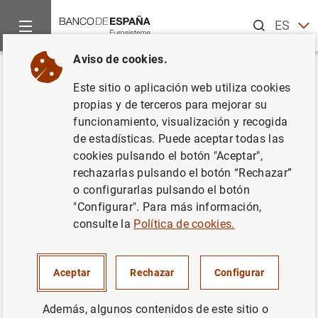
Buscar
ES
EN
Aviso de cookies.
Inicio
Noticias y eventos
Noticias del Banco Central Europeo
Volver
Este sitio o aplicación web utiliza cookies
Evolución monetaria de la zona
propias y de terceros para mejorar su
funcionamiento, visualización y recogida
del euro: mayo de 2001
de estadísticas. Puede aceptar todas las
cookies pulsando el botón "Aceptar",
30/06/2001
rechazarlas pulsando el botón “Rechazar”
o configurarlas pulsando el botón
POLÍTICA MONETARIA
"Configurar". Para más información,
consulte la
Política de cookies.
ESPAÑA
SITUACIÓN ECONÓMICA
Aceptar
Rechazar
Configurar
Además, algunos contenidos de este sitio o
Evolución monetaria de la zona del euro: