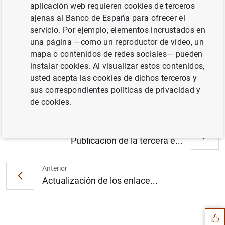
aplicación web requieren cookies de terceros
mayo de 2001. Texto (25
KB
)
ajenas al Banco de España para ofrecer el
servicio. Por ejemplo, elementos incrustados en
una página —como un reproductor de vídeo, un
mapa o contenidos de redes sociales— pueden
Evolución monetaria de la zona del euro:
instalar cookies. Al visualizar estos contenidos,
mayo de 2001. Cuadro (16
KB
)
usted acepta las cookies de dichos terceros y
sus correspondientes políticas de privacidad y
de cookies.
Siguiente
Publicación de la tercera e...
Anterior
Sugerencia
Actualización de los enlace...