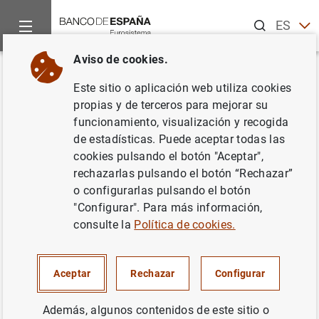
Buscar
ES
EN
Aviso de cookies.
Inicio
Noticias y eventos
Noticias del Banco Central Europeo
Volver
Este sitio o aplicación web utiliza cookies
Evolución monetaria en la zona
propias y de terceros para mejorar su
funcionamiento, visualización y recogida
del euro: enero de 2004
de estadísticas. Puede aceptar todas las
cookies pulsando el botón "Aceptar",
26/02/2004
rechazarlas pulsando el botón “Rechazar”
o configurarlas pulsando el botón
"Configurar". Para más información,
consulte la
Política de cookies.
Evolución monetaria en la zona del euro:
enero de 2004. Texto (20
KB
)
Aceptar
Rechazar
Configurar
Además, algunos contenidos de este sitio o