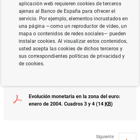
aplicación web requieren cookies de terceros
ajenas al Banco de España para ofrecer el
Evolución monetaria en la zona del euro:
servicio. Por ejemplo, elementos incrustados en
enero de 2004. Cuadro 1 (13
KB
)
una página —como un reproductor de vídeo, un
mapa o contenidos de redes sociales— pueden
instalar cookies. Al visualizar estos contenidos,
usted acepta las cookies de dichos terceros y
Evolución monetaria en la zona del euro:
sus correspondientes políticas de privacidad y
enero de 2004. Cuadro 2 (8
KB
)
de cookies.
Evolución monetaria en la zona del euro:
enero de 2004. Cuadros 3 y 4 (14
KB
)
Siguiente