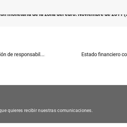
ión monetaria de la zona del euro: Noviembre de 2011 
ión de responsabil...
Estado financiero co
s que quieres recibir nuestras comunicaciones.