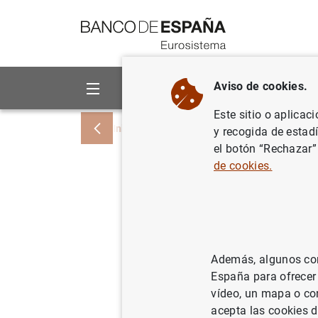
Ir a contenido
Aviso de cookies.
Sobre el Banco
Áreas de act
Este sitio o aplicac
Inicio
Noticias y eventos
Noticias del
y recogida de estad
el botón “Rechazar”
de cookies.
Evolución
Noviembr
29/12/2011
ES
Además, algunos cont
España para ofrecer
POL
vídeo, un mapa o con
acepta las cookies d