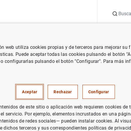
Buscar
uación
Punto de Información
Publicaciones
ión web utiliza cookies propias y de terceros para mejorar su
 Banco Central Europeo
Notas de prensa del Banco Central Europeo
ísticas. Puede aceptar todas las cookies pulsando el botón "
 o configurarlas pulsando el botón "Configurar". Para más in
 monetaria de la zona del euro
e de 2011
Aceptar
Rechazar
Configurar
PAÑA
enidos de este sitio o aplicación web requieren cookies de 
 el servicio. Por ejemplo, elementos incrustados en una pág
ÍTICA MONETARIA
SITUACIÓN ECONÓMICA
tenidos de redes sociales— pueden instalar cookies. Al visua
e dichos terceros y sus correspondientes políticas de privaci