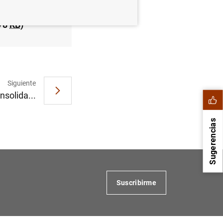
(78
KB
)
Siguiente
nsolida...
Sugerencias
Suscribirme