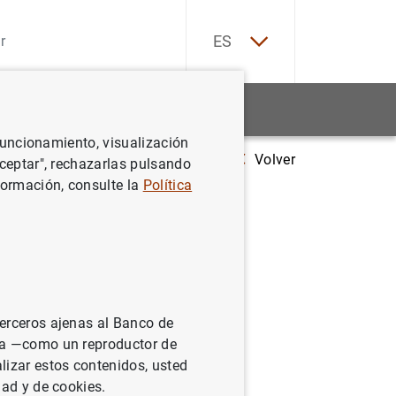
EN
ES
Estadísticas
Noticias y eventos
 funcionamiento, visualización
Volver
Evolución monetaria de la zona del euro: Noviembre de 2011
Aceptar", rechazarlas pulsando
formación, consulte la
Política
:
terceros ajenas al Banco de
ina —como un reproductor de
lizar estos contenidos, usted
dad y de cookies.