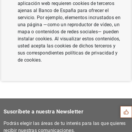
aplicación web requieren cookies de terceros
Mayo de 2016 (147
KB
)
ajenas al Banco de España para ofrecer el
servicio. Por ejemplo, elementos incrustados en
una página —como un reproductor de vídeo, un
mapa o contenidos de redes sociales— pueden
Siguiente
instalar cookies. Al visualizar estos contenidos,
El BCE está realizando un a...
usted acepta las cookies de dichos terceros y
sus correspondientes políticas de privacidad y
Anterior
de cookies.
Estado financiero consolida...
Sugerencia
Suscríbete a nuestra Newsletter
Podrás elegir las áreas de tu interés para las que quieres
recibir nuestras comunicaciones.