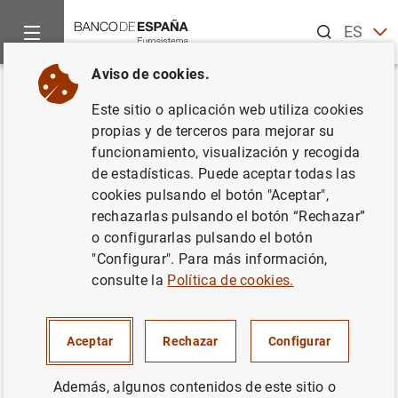
Buscar
ES
EN
Aviso de cookies.
Inicio
Noticias y eventos
Noticias del Banco Central Europeo
Volver
Este sitio o aplicación web utiliza cookies
Evolución monetaria de la zona
propias y de terceros para mejorar su
funcionamiento, visualización y recogida
del euro: Mayo de 2016
de estadísticas. Puede aceptar todas las
cookies pulsando el botón "Aceptar",
27/06/2016
rechazarlas pulsando el botón “Rechazar”
o configurarlas pulsando el botón
ESPAÑA
"Configurar". Para más información,
consulte la
Política de cookies.
POLÍTICA MONETARIA
SITUACIÓN ECONÓMICA
Aceptar
Rechazar
Configurar
Además, algunos contenidos de este sitio o
Evolución monetaria de la zona del euro: