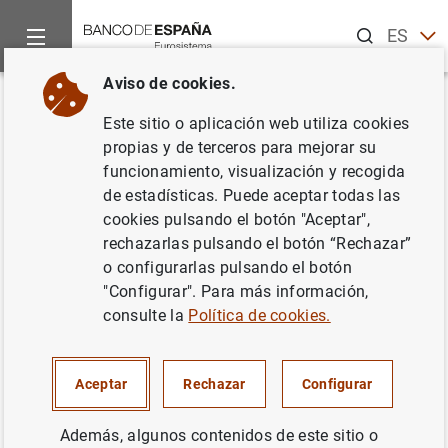
Buscar
ES
EN
Aviso de cookies.
Inicio
Noticias y eventos
Noticias del Banco Central Europeo
Volver
Este sitio o aplicación web utiliza cookies
Estado financiero consolidado
propias y de terceros para mejorar su
funcionamiento, visualización y recogida
del Eurosistema al 2 de
de estadísticas. Puede aceptar todas las
noviembre de 2001
cookies pulsando el botón "Aceptar",
rechazarlas pulsando el botón “Rechazar”
o configurarlas pulsando el botón
06/11/2001
"Configurar". Para más información,
SITUACIÓN ECONÓMICA
consulte la
Política de cookies.
POLÍTICA MONETARIA
ESPAÑA
Aceptar
Rechazar
Configurar
Además, algunos contenidos de este sitio o