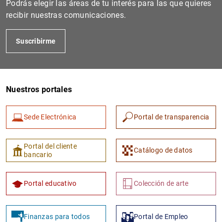
Podrás elegir las áreas de tu interés para las que quieres
recibir nuestras comunicaciones.
Suscribirme
Nuestros portales
Sede Electrónica
Portal de transparencia
1
2
Portal del cliente
Catálogo de datos
bancario
Portal educativo
Colección de arte
Finanzas para todos
Portal de Empleo