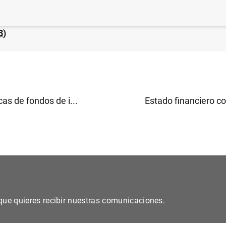
 financiero consolidado del Eurosistema a 6 de enero d
B
)
cas de fondos de i...
Estado financiero co
s que quieres recibir nuestras comunicaciones.