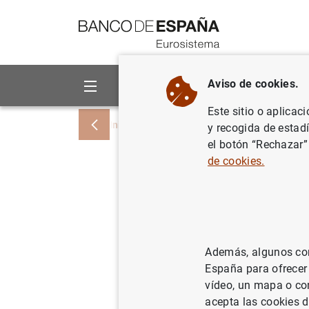
Ir a contenido
Aviso de cookies.
Sobre el Banco
Áreas de act
Este sitio o aplicac
Inicio
Noticias y eventos
Noticias del
y recogida de estad
el botón “Rechazar”
de cookies.
Estado fi
6 de ener
10/01/2006
SIT
Además, algunos cont
España para ofrecer
ES
vídeo, un mapa o con
acepta las cookies d