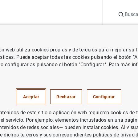
Buscar
uación
Punto de Información
Publicaciones
ión web utiliza cookies propias y de terceros para mejorar su
 Banco Central Europeo
Notas de prensa del Banco Central Europeo
ísticas. Puede aceptar todas las cookies pulsando el botón "
 o configurarlas pulsando el botón "Configurar". Para más in
nanciero consolidado del Euro
o de 2006
Aceptar
Rechazar
Configurar
UACIÓN ECONÓMICA
enidos de este sitio o aplicación web requieren cookies de 
 el servicio. Por ejemplo, elementos incrustados en una pág
PAÑA
POLÍTICA MONETARIA
tenidos de redes sociales— pueden instalar cookies. Al visua
e dichos terceros y sus correspondientes políticas de privaci