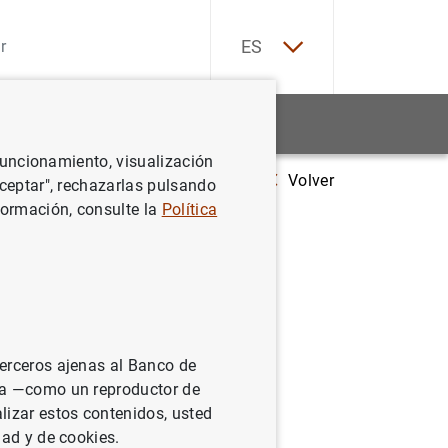
EN
ES
Estadísticas
Noticias y eventos
 funcionamiento, visualización
Volver
Estado financiero consolidado del Eurosistema a 6 de enero de 2006
Aceptar", rechazarlas pulsando
formación, consulte la
Política
sistema a
terceros ajenas al Banco de
ina —como un reproductor de
lizar estos contenidos, usted
dad y de cookies.