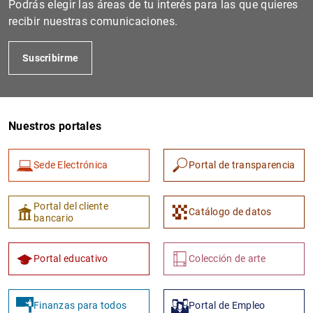
Podrás elegir las áreas de tu interés para las que quieres
recibir nuestras comunicaciones.
Suscribirme
Nuestros portales
Sede Electrónica
Portal de transparencia
1
2
Portal del cliente
Catálogo de datos
bancario
Portal educativo
Colección de arte
Finanzas para todos
Portal de Empleo