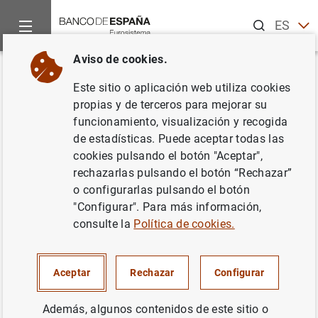
Buscar
ES
EN
Aviso de cookies.
Inicio
Noticias y eventos
Noticias del Banco Central Europeo
Volver
Este sitio o aplicación web utiliza cookies
Estado financiero consolidado
propias y de terceros para mejorar su
funcionamiento, visualización y recogida
del Eurosistema a 11 de junio
de estadísticas. Puede aceptar todas las
de 2010
cookies pulsando el botón "Aceptar",
rechazarlas pulsando el botón “Rechazar”
o configurarlas pulsando el botón
15/06/2010
"Configurar". Para más información,
ESPAÑA
consulte la
Política de cookies.
POLÍTICA MONETARIA
SITUACIÓN ECONÓMICA
Aceptar
Rechazar
Configurar
Además, algunos contenidos de este sitio o