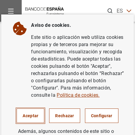
Buscar
ES
EN
Aviso de cookies.
Inicio
Noticias y eventos
Noticias del Banco Central Europeo
Volver
Este sitio o aplicación web utiliza cookies
Estado financiero consolidado
propias y de terceros para mejorar su
funcionamiento, visualización y recogida
del Eurosistema a 11 de octubre
de estadísticas. Puede aceptar todas las
de 2002
cookies pulsando el botón "Aceptar",
rechazarlas pulsando el botón “Rechazar”
o configurarlas pulsando el botón
16/10/2002
"Configurar". Para más información,
SITUACIÓN ECONÓMICA
consulte la
Política de cookies.
ESPAÑA
POLÍTICA MONETARIA
Aceptar
Rechazar
Configurar
Además, algunos contenidos de este sitio o