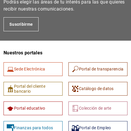
Podrás elegir las áreas de tu interés para las que quieres
recibir nuestras comunicaciones.
Suscribirme
Nuestros portales
Sede Electrónica
Portal de transparencia
1
2
Portal del cliente
Catálogo de datos
bancario
Portal educativo
Colección de arte
Finanzas para todos
Portal de Empleo