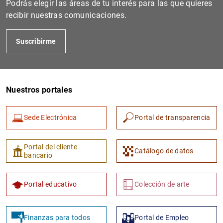
Podrás elegir las áreas de tu interés para las que quieres
recibir nuestras comunicaciones.
Suscribirme
Nuestros portales
Sede Electrónica
Portal de transparencia
1
2
Portal del cliente
Catálogo de datos
bancario
Portal educativo
Colección de arte
Finanzas para todos
Portal de Empleo