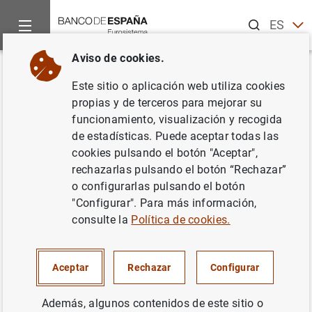
Buscar
ES
EN
Aviso de cookies.
Inicio
Noticias y eventos
Noticias del Banco Central Europeo
Volver
Este sitio o aplicación web utiliza cookies
Estado financiero consolidado
propias y de terceros para mejorar su
funcionamiento, visualización y recogida
del Eurosistema a 8 de enero de
de estadísticas. Puede aceptar todas las
2010
cookies pulsando el botón "Aceptar",
rechazarlas pulsando el botón “Rechazar”
o configurarlas pulsando el botón
12/01/2010
"Configurar". Para más información,
ESPAÑA
consulte la
Política de cookies.
POLÍTICA MONETARIA
SITUACIÓN ECONÓMICA
Aceptar
Rechazar
Configurar
Además, algunos contenidos de este sitio o