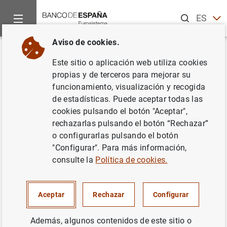
Buscar
ES
EN
Aviso de cookies.
Inicio
Noticias y eventos
Noticias del Banco Central Europeo
Volver
Este sitio o aplicación web utiliza cookies
Estado financiero consolidado
propias y de terceros para mejorar su
funcionamiento, visualización y recogida
del Eurosistema a 12 de
de estadísticas. Puede aceptar todas las
septiembre de 2008
cookies pulsando el botón "Aceptar",
rechazarlas pulsando el botón “Rechazar”
o configurarlas pulsando el botón
16/09/2008
"Configurar". Para más información,
ESPAÑA
consulte la
Política de cookies.
POLÍTICA MONETARIA
SITUACIÓN ECONÓMICA
Aceptar
Rechazar
Configurar
Además, algunos contenidos de este sitio o