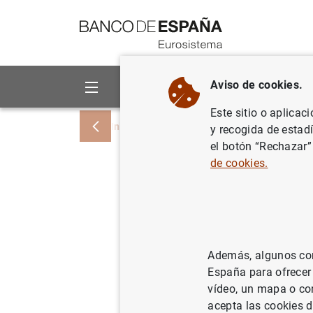
Ir a contenido
Aviso de cookies.
Sobre el Banco
Áreas de act
Este sitio o aplicac
Inicio
Noticias y eventos
Noticias del
y recogida de estad
el botón “Rechazar”
de cookies.
Estado fi
12 de se
16/09/2003
SIT
Además, algunos cont
España para ofrecer
POL
vídeo, un mapa o con
acepta las cookies d