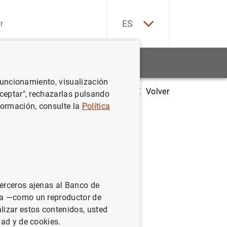
EN
ES
Estadísticas
Noticias y eventos
 funcionamiento, visualización
Volver
Estado financiero consolidado del Eurosistema al 12 de septiembre 
Aceptar", rechazarlas pulsando
formación, consulte la
Política
sistema al
terceros ajenas al Banco de
ina —como un reproductor de
lizar estos contenidos, usted
dad y de cookies.