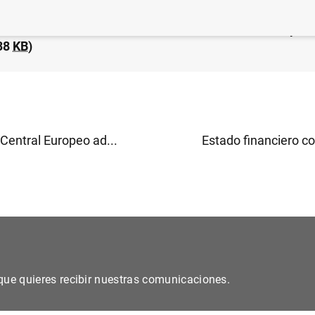
 financiero consolidado del Eurosistema al 12 de septi
38
KB
)
Central Europeo ad...
Estado financiero co
s que quieres recibir nuestras comunicaciones.