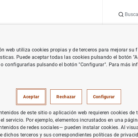
Buscar
uación
Punto de Información
Publicaciones
ión web utiliza cookies propias y de terceros para mejorar su
 Banco Central Europeo
Notas de prensa del Banco Central Europeo
ísticas. Puede aceptar todas las cookies pulsando el botón "
 o configurarlas pulsando el botón "Configurar". Para más in
nanciero consolidado del Euro
ptiembre de 2003
Aceptar
Rechazar
Configurar
UACIÓN ECONÓMICA
enidos de este sitio o aplicación web requieren cookies de 
 el servicio. Por ejemplo, elementos incrustados en una pág
ÍTICA MONETARIA
ESPAÑA
tenidos de redes sociales— pueden instalar cookies. Al visua
e dichos terceros y sus correspondientes políticas de privaci