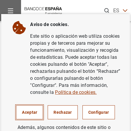
Buscar
ES
EN
Aviso de cookies.
Inicio
Noticias y eventos
Noticias del Banco Central Europeo
Volver
Este sitio o aplicación web utiliza cookies
Estado financiero consolidado
propias y de terceros para mejorar su
funcionamiento, visualización y recogida
del Eurosistema a 26 de febrero
de estadísticas. Puede aceptar todas las
de 2010
cookies pulsando el botón "Aceptar",
rechazarlas pulsando el botón “Rechazar”
o configurarlas pulsando el botón
02/03/2010
"Configurar". Para más información,
POLÍTICA MONETARIA
consulte la
Política de cookies.
ESPAÑA
SITUACIÓN ECONÓMICA
Aceptar
Rechazar
Configurar
Además, algunos contenidos de este sitio o