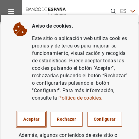
Buscar
ES
EN
Aviso de cookies.
Inicio
Noticias y eventos
Noticias del Banco Central Europeo
Volver
Este sitio o aplicación web utiliza cookies
Estado financiero consolidado
propias y de terceros para mejorar su
funcionamiento, visualización y recogida
del Eurosistema al 2 de marzo
de estadísticas. Puede aceptar todas las
de 2001
cookies pulsando el botón "Aceptar",
rechazarlas pulsando el botón “Rechazar”
o configurarlas pulsando el botón
06/03/2001
"Configurar". Para más información,
SITUACIÓN ECONÓMICA
consulte la
Política de cookies.
POLÍTICA MONETARIA
ESPAÑA
Aceptar
Rechazar
Configurar
Además, algunos contenidos de este sitio o