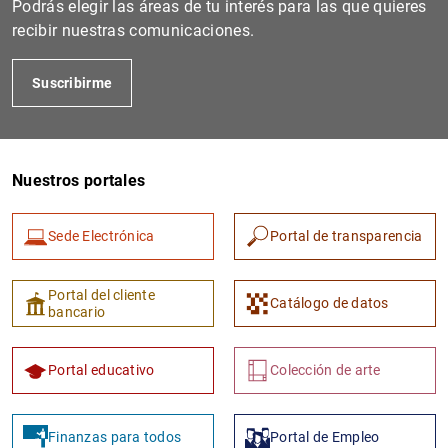
Podrás elegir las áreas de tu interés para las que quieres
recibir nuestras comunicaciones.
Suscribirme
Nuestros portales
Sede Electrónica
Portal de transparencia
1
2
Portal del cliente
Catálogo de datos
bancario
Portal educativo
Colección de arte
Finanzas para todos
Portal de Empleo