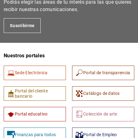
Podrás elegir las áreas de tu interés para las que quieres
recibir nuestras comunicaciones.
Suscribirme
Nuestros portales
Sede Electrónica
Portal de transparencia
1
2
Portal del cliente
Catálogo de datos
bancario
Portal educativo
Colección de arte
Finanzas para todos
Portal de Empleo