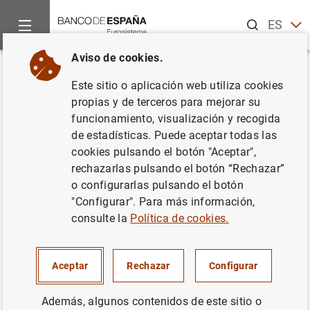
Buscar
ES
EN
Aviso de cookies.
Inicio
Noticias y eventos
Noticias del Banco Central Europeo
Volver
Este sitio o aplicación web utiliza cookies
Estado financiero consolidado
propias y de terceros para mejorar su
funcionamiento, visualización y recogida
del Eurosistema a 21 de agosto
de estadísticas. Puede aceptar todas las
de 2009
cookies pulsando el botón "Aceptar",
rechazarlas pulsando el botón “Rechazar”
o configurarlas pulsando el botón
25/08/2009
"Configurar". Para más información,
ESPAÑA
consulte la
Política de cookies.
POLÍTICA MONETARIA
SITUACIÓN ECONÓMICA
Aceptar
Rechazar
Configurar
Además, algunos contenidos de este sitio o