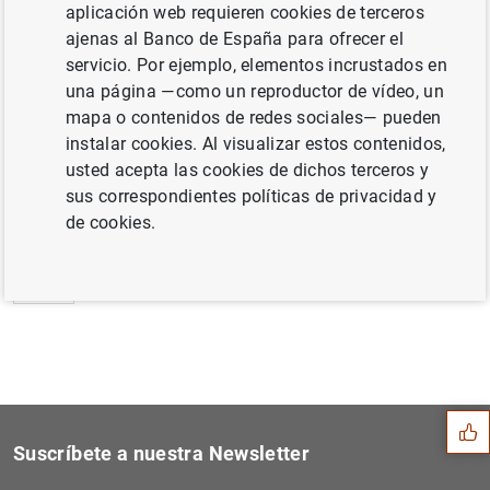
aplicación web requieren cookies de terceros
Estado financiero consolidado del
ajenas al Banco de España para ofrecer el
Eurosistema a 21 de agosto de 2009 (93
KB
)
servicio. Por ejemplo, elementos incrustados en
una página —como un reproductor de vídeo, un
mapa o contenidos de redes sociales— pueden
instalar cookies. Al visualizar estos contenidos,
usted acepta las cookies de dichos terceros y
Siguiente
Balanza de pagos de la zona...
sus correspondientes políticas de privacidad y
de cookies.
Anterior
Evolución monetaria de la z...
Sugerencia
Suscríbete a nuestra Newsletter