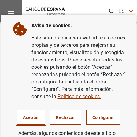
Buscar
ES
EN
Aviso de cookies.
Inicio
Noticias y eventos
Noticias del Banco Central Europeo
Volver
Este sitio o aplicación web utiliza cookies
Estado financiero consolidado
propias y de terceros para mejorar su
funcionamiento, visualización y recogida
del Eurosistema a 17 de mayo
de estadísticas. Puede aceptar todas las
de 2002
cookies pulsando el botón "Aceptar",
rechazarlas pulsando el botón “Rechazar”
o configurarlas pulsando el botón
21/05/2002
"Configurar". Para más información,
SITUACIÓN ECONÓMICA
consulte la
Política de cookies.
POLÍTICA MONETARIA
ESPAÑA
Aceptar
Rechazar
Configurar
Además, algunos contenidos de este sitio o