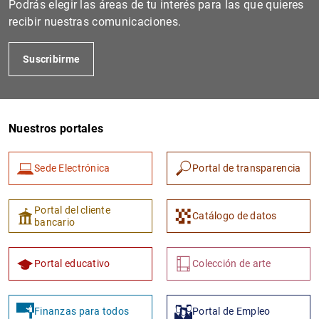
Podrás elegir las áreas de tu interés para las que quieres
recibir nuestras comunicaciones.
Suscribirme
Nuestros portales
Sede Electrónica
Portal de transparencia
1
2
Portal del cliente
Catálogo de datos
bancario
Portal educativo
Colección de arte
Finanzas para todos
Portal de Empleo