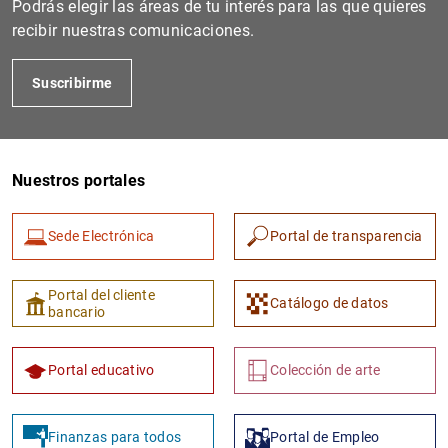
Podrás elegir las áreas de tu interés para las que quieres
recibir nuestras comunicaciones.
Suscribirme
Nuestros portales
Sede Electrónica
Portal de transparencia
1
2
Portal del cliente
Catálogo de datos
bancario
Portal educativo
Colección de arte
Finanzas para todos
Portal de Empleo