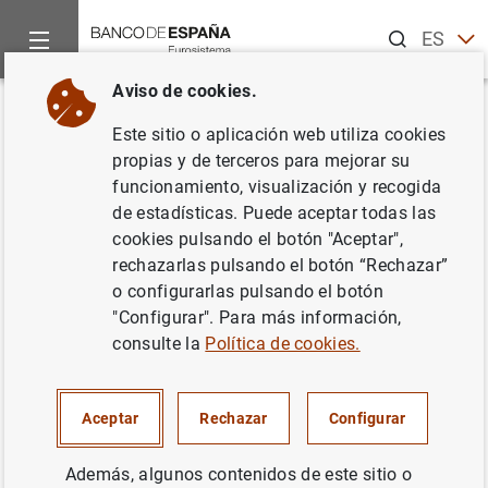
Buscar
ES
EN
Aviso de cookies.
Inicio
Noticias y eventos
Noticias del Banco Central Europeo
Volver
Este sitio o aplicación web utiliza cookies
Estado financiero consolidado
propias y de terceros para mejorar su
funcionamiento, visualización y recogida
del Eurosistema al 30 de marzo
de estadísticas. Puede aceptar todas las
de 2001
cookies pulsando el botón "Aceptar",
rechazarlas pulsando el botón “Rechazar”
o configurarlas pulsando el botón
04/04/2001
"Configurar". Para más información,
POLÍTICA MONETARIA
consulte la
Política de cookies.
ESPAÑA
SITUACIÓN ECONÓMICA
Aceptar
Rechazar
Configurar
Además, algunos contenidos de este sitio o