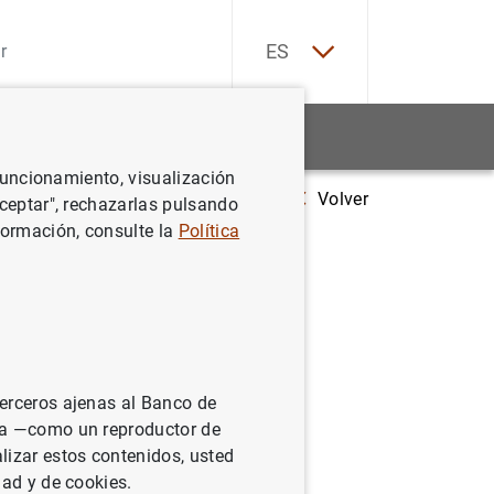
EN
ES
Estadísticas
Noticias y eventos
 funcionamiento, visualización
Volver
Estado financiero consolidado del Eurosistema a 18 de febrero de 20
Aceptar", rechazarlas pulsando
formación, consulte la
Política
sistema a
terceros ajenas al Banco de
ina —como un reproductor de
lizar estos contenidos, usted
dad y de cookies.