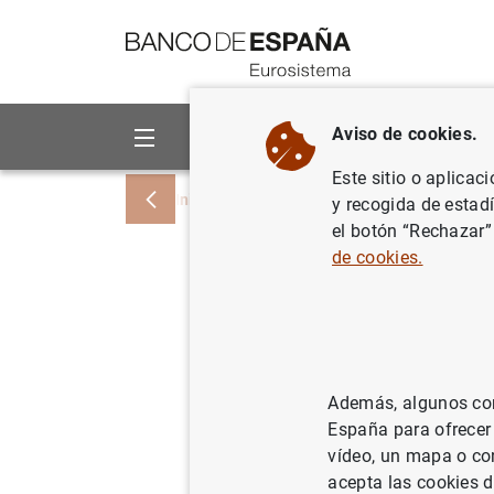
Ir a contenido
Aviso de cookies.
Sobre el Banco
Áreas de act
Este sitio o aplicac
Inicio
Noticias y eventos
Noticias del
y recogida de estad
el botón “Rechazar”
de cookies.
Estado fi
18 de feb
22/02/2005
ES
Además, algunos cont
España para ofrecer
POL
vídeo, un mapa o con
acepta las cookies d