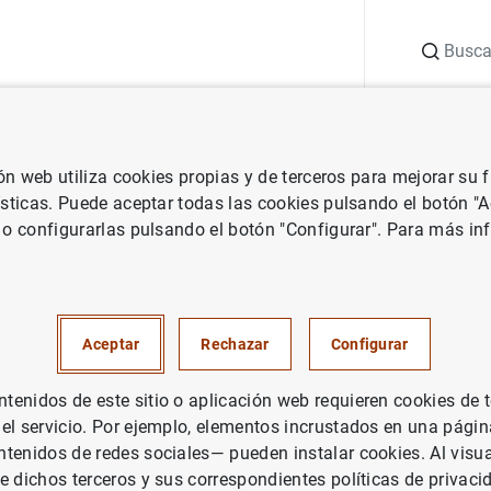
Buscar
uación
Punto de Información
Publicaciones
ión web utiliza cookies propias y de terceros para mejorar su
 Banco Central Europeo
Notas de prensa del Banco Central Europeo
ísticas. Puede aceptar todas las cookies pulsando el botón "
 o configurarlas pulsando el botón "Configurar". Para más in
nanciero consolidado del Euro
rero de 2005
Aceptar
Rechazar
Configurar
PAÑA
enidos de este sitio o aplicación web requieren cookies de 
 el servicio. Por ejemplo, elementos incrustados en una pág
ÍTICA MONETARIA
SITUACIÓN ECONÓMICA
tenidos de redes sociales— pueden instalar cookies. Al visua
e dichos terceros y sus correspondientes políticas de privaci