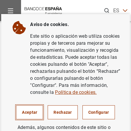
Buscar
ES
EN
Aviso de cookies.
Inicio
Noticias y eventos
Noticias del Banco Central Europeo
Volver
Este sitio o aplicación web utiliza cookies
Estado financiero consolidado
propias y de terceros para mejorar su
funcionamiento, visualización y recogida
del Eurosistema a 27 de julio de
de estadísticas. Puede aceptar todas las
2007
cookies pulsando el botón "Aceptar",
rechazarlas pulsando el botón “Rechazar”
o configurarlas pulsando el botón
31/07/2007
"Configurar". Para más información,
POLÍTICA MONETARIA
consulte la
Política de cookies.
ESPAÑA
SITUACIÓN ECONÓMICA
Aceptar
Rechazar
Configurar
Además, algunos contenidos de este sitio o