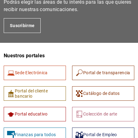
Podrás elegir las áreas de tu interés para las que quieres
recibir nuestras comunicaciones.
Suscribirme
Nuestros portales
Sede Electrónica
Portal de transparencia
1
2
Portal del cliente
Catálogo de datos
bancario
Portal educativo
Colección de arte
Finanzas para todos
Portal de Empleo