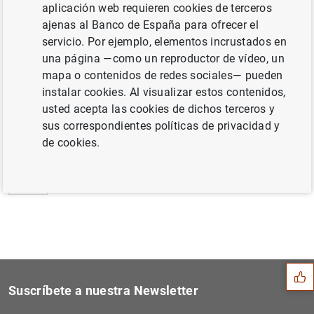
aplicación web requieren cookies de terceros
Estado financiero consolidado del
ajenas al Banco de España para ofrecer el
Eurosistema a 27 de julio de 2007 (128
KB
)
servicio. Por ejemplo, elementos incrustados en
una página —como un reproductor de vídeo, un
mapa o contenidos de redes sociales— pueden
instalar cookies. Al visualizar estos contenidos,
usted acepta las cookies de dichos terceros y
Siguiente
Evaluación de los enlaces i...
sus correspondientes políticas de privacidad y
de cookies.
Anterior
Actualización de la evaluac...
Sugerencia
Suscríbete a nuestra Newsletter