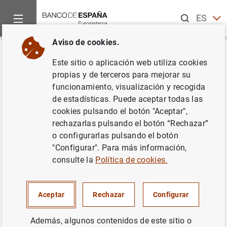
Buscar
ES
EN
Aviso de cookies.
Inicio
Noticias y eventos
Noticias del Banco Central Europeo
Volver
Este sitio o aplicación web utiliza cookies
Estado financiero consolidado
propias y de terceros para mejorar su
funcionamiento, visualización y recogida
del Eurosistema a 19 de
de estadísticas. Puede aceptar todas las
diciembre de 2003
cookies pulsando el botón "Aceptar",
rechazarlas pulsando el botón “Rechazar”
o configurarlas pulsando el botón
"Configurar". Para más información,
consulte la
Política de cookies.
23/12/2003
ESPAÑA
Aceptar
Rechazar
Configurar
POLÍTICA MONETARIA
SITUACIÓN ECONÓMICA
Además, algunos contenidos de este sitio o