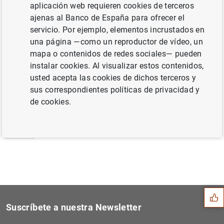
aplicación web requieren cookies de terceros
Estado Financiero Consolidado del
ajenas al Banco de España para ofrecer el
Eurosistema a 6 de marzo de 2009 (112
KB
)
servicio. Por ejemplo, elementos incrustados en
una página —como un reproductor de vídeo, un
mapa o contenidos de redes sociales— pueden
instalar cookies. Al visualizar estos contenidos,
usted acepta las cookies de dichos terceros y
Siguiente
Estadísticas de los tipos d...
sus correspondientes políticas de privacidad y
de cookies.
Anterior
Quinto seminario conjunto d...
Sugerencia
Suscríbete a nuestra Newsletter