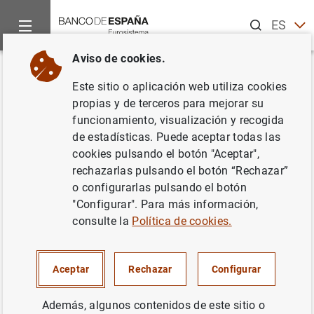
Buscar
ES
EN
Aviso de cookies.
Inicio
Noticias y eventos
Noticias del Banco Central Europeo
Volver
Este sitio o aplicación web utiliza cookies
Estado Financiero Consolidado
propias y de terceros para mejorar su
funcionamiento, visualización y recogida
del Eurosistema a 6 de marzo
de estadísticas. Puede aceptar todas las
de 2009
cookies pulsando el botón "Aceptar",
rechazarlas pulsando el botón “Rechazar”
o configurarlas pulsando el botón
10/03/2009
"Configurar". Para más información,
ESPAÑA
consulte la
Política de cookies.
POLÍTICA MONETARIA
SITUACIÓN ECONÓMICA
Aceptar
Rechazar
Configurar
Además, algunos contenidos de este sitio o