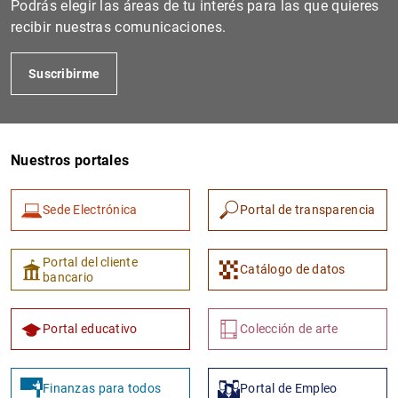
Podrás elegir las áreas de tu interés para las que quieres
recibir nuestras comunicaciones.
Suscribirme
Nuestros portales
Sede Electrónica
Portal de transparencia
1
2
Portal del cliente
Catálogo de datos
bancario
Portal educativo
Colección de arte
Finanzas para todos
Portal de Empleo