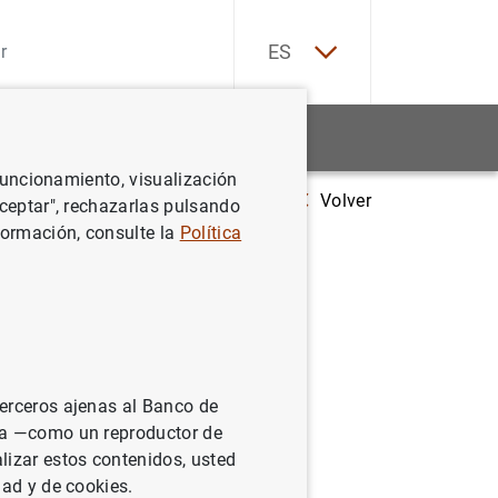
EN
ES
Estadísticas
Noticias y eventos
 funcionamiento, visualización
Volver
Estado financiero consolidado del Eurosistema a 18 de abril de 2008
Aceptar", rechazarlas pulsando
formación, consulte la
Política
sistema a
terceros ajenas al Banco de
ina —como un reproductor de
lizar estos contenidos, usted
dad y de cookies.