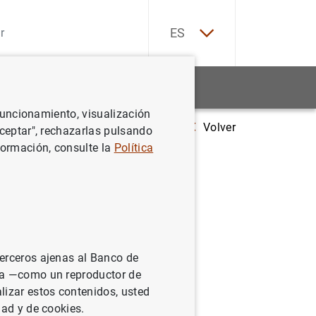
EN
ES
Estadísticas
Noticias y eventos
 funcionamiento, visualización
Volver
Estado financiero consolidado del Eurosistema a 5 de mayo de 2006
Aceptar", rechazarlas pulsando
formación, consulte la
Política
sistema a
terceros ajenas al Banco de
ina —como un reproductor de
lizar estos contenidos, usted
dad y de cookies.