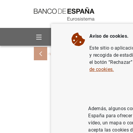
Ir a contenido
Aviso de cookies.
Sobre el Banco
Áreas de act
Este sitio o aplicac
Inicio
Noticias y eventos
Noticias del
y recogida de estad
el botón “Rechazar”
de cookies.
Estado fi
5 de may
05/05/2006
POL
Además, algunos cont
España para ofrecer
ES
vídeo, un mapa o con
acepta las cookies d