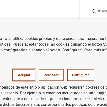
Buscar
uación
Punto de Información
Publicaciones
ión web utiliza cookies propias y de terceros para mejorar su
 Banco Central Europeo
Notas de prensa del Banco Central Europeo
ísticas. Puede aceptar todas las cookies pulsando el botón "
 o configurarlas pulsando el botón "Configurar". Para más in
nanciero consolidado del Euro
o de 2006
Aceptar
Rechazar
Configurar
ÍTICA MONETARIA
enidos de este sitio o aplicación web requieren cookies de 
 el servicio. Por ejemplo, elementos incrustados en una pág
PAÑA
SITUACIÓN ECONÓMICA
tenidos de redes sociales— pueden instalar cookies. Al visua
e dichos terceros y sus correspondientes políticas de privaci