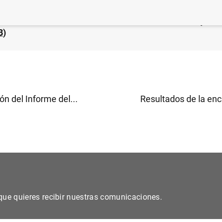
 financiero consolidado del Eurosistema a 5 de mayo d
B
)
ón del Informe del...
Resultados de la enc
s que quieres recibir nuestras comunicaciones.