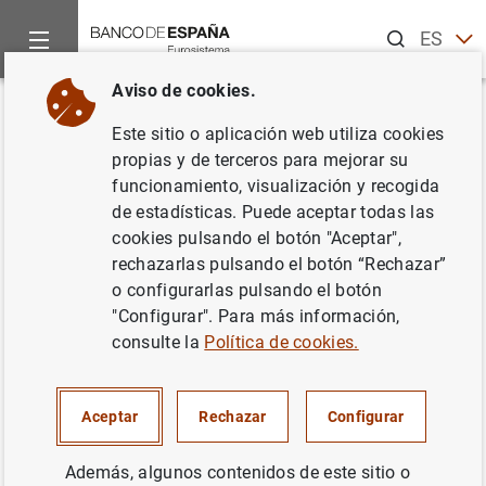
Buscar
ES
EN
Aviso de cookies.
Inicio
Noticias y eventos
Noticias del Banco Central Europeo
Volver
Este sitio o aplicación web utiliza cookies
Estado financiero consolidado
propias y de terceros para mejorar su
funcionamiento, visualización y recogida
del Eurosistema a 22 de octubre
de estadísticas. Puede aceptar todas las
de 2004
cookies pulsando el botón "Aceptar",
rechazarlas pulsando el botón “Rechazar”
o configurarlas pulsando el botón
26/10/2004
"Configurar". Para más información,
POLÍTICA MONETARIA
consulte la
Política de cookies.
ESPAÑA
SITUACIÓN ECONÓMICA
Aceptar
Rechazar
Configurar
Además, algunos contenidos de este sitio o