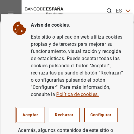
Buscar
ES
EN
Aviso de cookies.
Inicio
Noticias y eventos
Noticias del Banco Central Europeo
Volver
Este sitio o aplicación web utiliza cookies
Estado financiero consolidado
propias y de terceros para mejorar su
funcionamiento, visualización y recogida
del Eurosistema a 18 de
de estadísticas. Puede aceptar todas las
diciembre de 2009
cookies pulsando el botón "Aceptar",
rechazarlas pulsando el botón “Rechazar”
o configurarlas pulsando el botón
22/12/2009
"Configurar". Para más información,
SITUACIÓN ECONÓMICA
consulte la
Política de cookies.
POLÍTICA MONETARIA
ESPAÑA
Aceptar
Rechazar
Configurar
Además, algunos contenidos de este sitio o