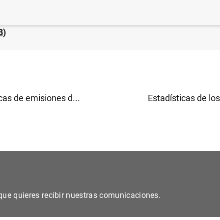
 Financiero Consolidado del Eurosistema a 6 de febrero
B
)
cas de emisiones d...
Estadísticas de los 
s que quieres recibir nuestras comunicaciones.