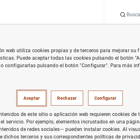
Buscar
uación
Punto de Información
Publicaciones
ión web utiliza cookies propias y de terceros para mejorar su
 Banco Central Europeo
Notas de prensa del Banco Central Europeo
ísticas. Puede aceptar todas las cookies pulsando el botón "
 o configurarlas pulsando el botón "Configurar". Para más in
nanciero Consolidado del Eur
ero de 2009
Aceptar
Rechazar
Configurar
PAÑA
enidos de este sitio o aplicación web requieren cookies de 
 el servicio. Por ejemplo, elementos incrustados en una pág
ÍTICA MONETARIA
SITUACIÓN ECONÓMICA
tenidos de redes sociales— pueden instalar cookies. Al visua
e dichos terceros y sus correspondientes políticas de privaci