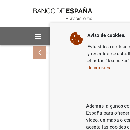
Ir a contenido
Aviso de cookies.
Sobre el Banco
Áreas de act
Este sitio o aplicac
Inicio
Noticias y eventos
Noticias del
y recogida de estad
el botón “Rechazar”
de cookies.
Estado Fi
6 de febr
10/02/2009
ES
Además, algunos cont
España para ofrecer
POL
vídeo, un mapa o con
acepta las cookies d