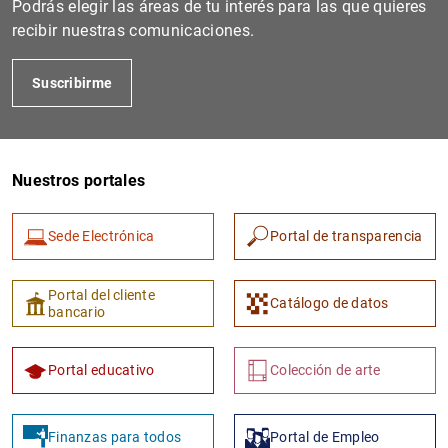
Podrás elegir las áreas de tu interés para las que quieres
recibir nuestras comunicaciones.
Suscribirme
Nuestros portales
Sede Electrónica
Portal de transparencia
1
2
Portal del cliente
Catálogo de datos
bancario
Portal educativo
Colección de arte
Finanzas para todos
Portal de Empleo