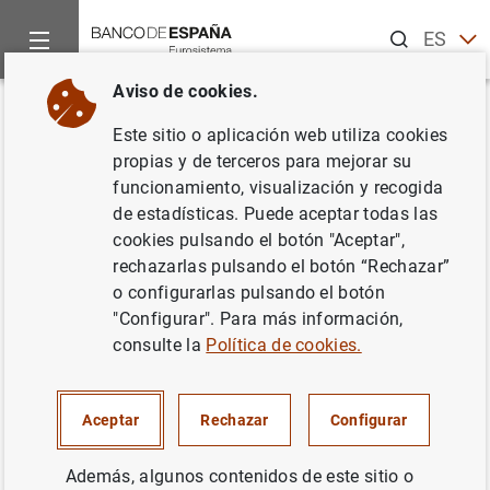
Buscar
ES
EN
Aviso de cookies.
Inicio
Noticias y eventos
Noticias del Banco Central Europeo
Volver
Este sitio o aplicación web utiliza cookies
Estado financiero consolidado
propias y de terceros para mejorar su
funcionamiento, visualización y recogida
del Eurosistema al 27 de junio
de estadísticas. Puede aceptar todas las
de 2001
cookies pulsando el botón "Aceptar",
rechazarlas pulsando el botón “Rechazar”
o configurarlas pulsando el botón
31/07/2001
"Configurar". Para más información,
POLÍTICA MONETARIA
consulte la
Política de cookies.
ESPAÑA
SITUACIÓN ECONÓMICA
Aceptar
Rechazar
Configurar
Además, algunos contenidos de este sitio o