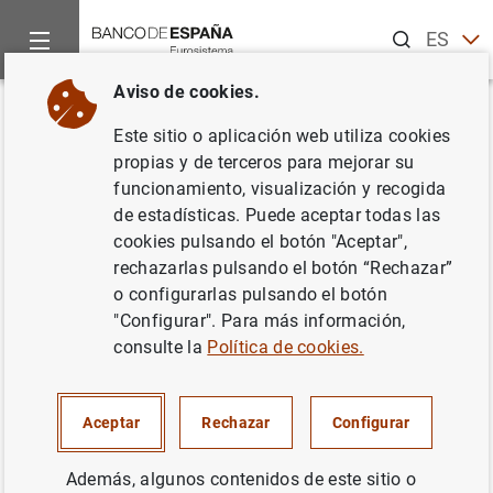
Buscar
ES
EN
Aviso de cookies.
Inicio
Noticias y eventos
Noticias del Banco Central Europeo
Volver
Este sitio o aplicación web utiliza cookies
Estado financiero consolidado
propias y de terceros para mejorar su
funcionamiento, visualización y recogida
del Eurosistema a 17 de julio de
de estadísticas. Puede aceptar todas las
2009
cookies pulsando el botón "Aceptar",
rechazarlas pulsando el botón “Rechazar”
o configurarlas pulsando el botón
21/07/2009
"Configurar". Para más información,
SITUACIÓN ECONÓMICA
consulte la
Política de cookies.
ESPAÑA
POLÍTICA MONETARIA
Aceptar
Rechazar
Configurar
Además, algunos contenidos de este sitio o