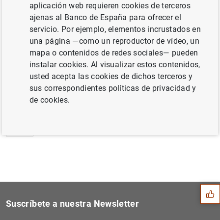
aplicación web requieren cookies de terceros
Estado financiero consolidado del
ajenas al Banco de España para ofrecer el
Eurosistema a 17 de julio de 2009 (163
KB
)
servicio. Por ejemplo, elementos incrustados en
una página —como un reproductor de vídeo, un
mapa o contenidos de redes sociales— pueden
instalar cookies. Al visualizar estos contenidos,
usted acepta las cookies de dichos terceros y
Siguiente
Balanza de pagos de la zona...
sus correspondientes políticas de privacidad y
de cookies.
Anterior
Aprobación de un nuevo enla...
Sugerencia
Suscríbete a nuestra Newsletter