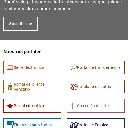
Podrás elegir las áreas de tu interés para las que quieres
recibir nuestras comunicaciones.
Suscribirme
Nuestros portales
Sede Electrónica
Portal de transparencia
1
2
Portal del cliente
Catálogo de datos
bancario
Portal educativo
Colección de arte
Finanzas para todos
Portal de Empleo