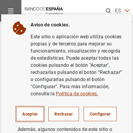
Buscar
ES
EN
Aviso de cookies.
Inicio
Noticias y eventos
Noticias del Banco Central Europeo
Volver
Este sitio o aplicación web utiliza cookies
Estado Financiero Consolidado
propias y de terceros para mejorar su
funcionamiento, visualización y recogida
del Eurosistema a 27 de febrero
de estadísticas. Puede aceptar todas las
de 2009
cookies pulsando el botón "Aceptar",
rechazarlas pulsando el botón “Rechazar”
o configurarlas pulsando el botón
03/03/2009
"Configurar". Para más información,
POLÍTICA MONETARIA
consulte la
Política de cookies.
ESPAÑA
SITUACIÓN ECONÓMICA
Aceptar
Rechazar
Configurar
Además, algunos contenidos de este sitio o