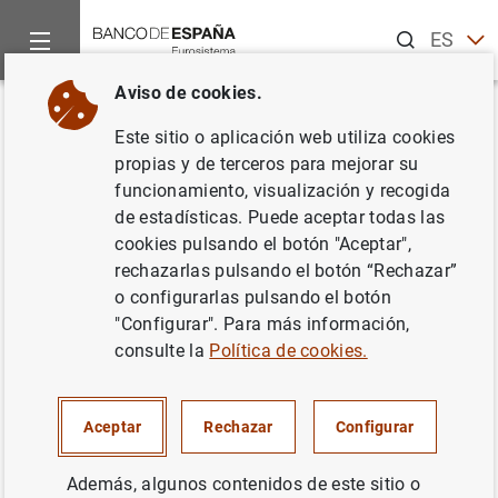
Buscar
ES
EN
Aviso de cookies.
Inicio
Noticias y eventos
Noticias del Banco Central Europeo
Volver
Este sitio o aplicación web utiliza cookies
Estado financiero consolidado
propias y de terceros para mejorar su
funcionamiento, visualización y recogida
del Eurosistema a 26 de enero
de estadísticas. Puede aceptar todas las
de 2007
cookies pulsando el botón "Aceptar",
rechazarlas pulsando el botón “Rechazar”
o configurarlas pulsando el botón
30/01/2007
"Configurar". Para más información,
ESPAÑA
consulte la
Política de cookies.
POLÍTICA MONETARIA
SITUACIÓN ECONÓMICA
Aceptar
Rechazar
Configurar
Además, algunos contenidos de este sitio o