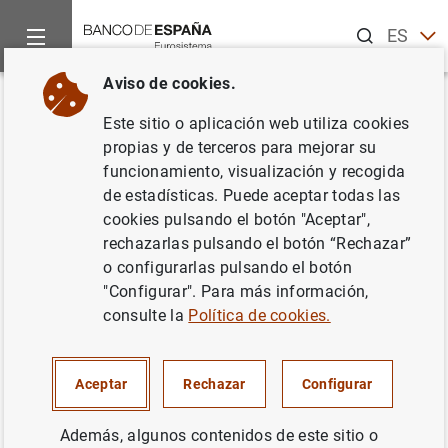
Buscar
ES
EN
Aviso de cookies.
Inicio
Noticias y eventos
Noticias del Banco Central Europeo
Volver
Este sitio o aplicación web utiliza cookies
Estado financiero consolidado
propias y de terceros para mejorar su
funcionamiento, visualización y recogida
del Eurosistema a 26 de agosto
de estadísticas. Puede aceptar todas las
de 2022
cookies pulsando el botón "Aceptar",
rechazarlas pulsando el botón “Rechazar”
o configurarlas pulsando el botón
30/08/2022
"Configurar". Para más información,
SITUACIÓN ECONÓMICA
consulte la
Política de cookies.
ESPAÑA
Aceptar
Rechazar
Configurar
Además, algunos contenidos de este sitio o