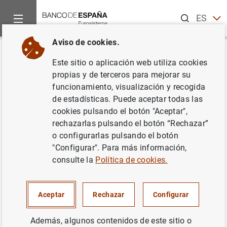
Buscar
ES
EN
Aviso de cookies.
Inicio
Noticias y eventos
Noticias del Banco Central Europeo
Volver
Este sitio o aplicación web utiliza cookies
Estado financiero consolidado
propias y de terceros para mejorar su
funcionamiento, visualización y recogida
del eurosistema a 13 de marzo
de estadísticas. Puede aceptar todas las
de 2020
cookies pulsando el botón "Aceptar",
rechazarlas pulsando el botón “Rechazar”
o configurarlas pulsando el botón
17/03/2020
"Configurar". Para más información,
SITUACIÓN ECONÓMICA
consulte la
Política de cookies.
ESPAÑA
Aceptar
Rechazar
Configurar
Además, algunos contenidos de este sitio o