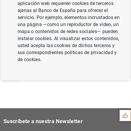
aplicación web requieren cookies de terceros
Estado financiero consolidado del
ajenas al Banco de España para ofrecer el
Eurosistema a 13 de julio de 2018 (141
KB
)
servicio. Por ejemplo, elementos incrustados en
una página —como un reproductor de vídeo, un
mapa o contenidos de redes sociales— pueden
instalar cookies. Al visualizar estos contenidos,
usted acepta las cookies de dichos terceros y
Siguiente
El BCE anuncia nuevos pasos...
sus correspondientes políticas de privacidad y
de cookies.
Anterior
Balanza de pagos mensual de...
Sugerencia
Suscríbete a nuestra Newsletter