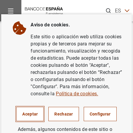
Buscar
ES
EN
Aviso de cookies.
Inicio
Noticias y eventos
Noticias del Banco Central Europeo
Volver
Este sitio o aplicación web utiliza cookies
Estado financiero consolidado
propias y de terceros para mejorar su
funcionamiento, visualización y recogida
del Eurosistema a 13 de julio de
de estadísticas. Puede aceptar todas las
2018
cookies pulsando el botón "Aceptar",
rechazarlas pulsando el botón “Rechazar”
o configurarlas pulsando el botón
17/07/2018
"Configurar". Para más información,
POLÍTICA MONETARIA
consulte la
Política de cookies.
ESPAÑA
SITUACIÓN ECONÓMICA
Aceptar
Rechazar
Configurar
Además, algunos contenidos de este sitio o