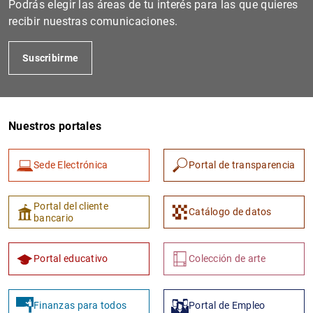
Podrás elegir las áreas de tu interés para las que quieres
recibir nuestras comunicaciones.
Suscribirme
Nuestros portales
Sede Electrónica
Portal de transparencia
1
2
Portal del cliente
Catálogo de datos
bancario
Portal educativo
Colección de arte
Finanzas para todos
Portal de Empleo