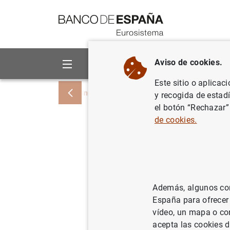
Ir a contenido
Aviso de cookies.
Sobre el Banco
Áreas de act
Este sitio o aplicac
Inicio
Noticias y eventos
Noticias del
y recogida de estad
el botón “Rechazar”
de cookies.
Estado fi
24 de abr
Además, algunos cont
28/04/2026
España para ofrecer
vídeo, un mapa o con
acepta las cookies d