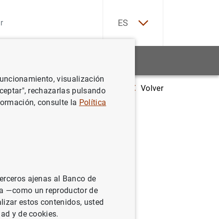
EN
ES
Estadísticas
Noticias y eventos
 funcionamiento, visualización
Volver
Estado financiero consolidado del Eurosistema a 24 de abril de 2026
Aceptar", rechazarlas pulsando
formación, consulte la
Política
sistema a
terceros ajenas al Banco de
ina —como un reproductor de
lizar estos contenidos, usted
dad y de cookies.