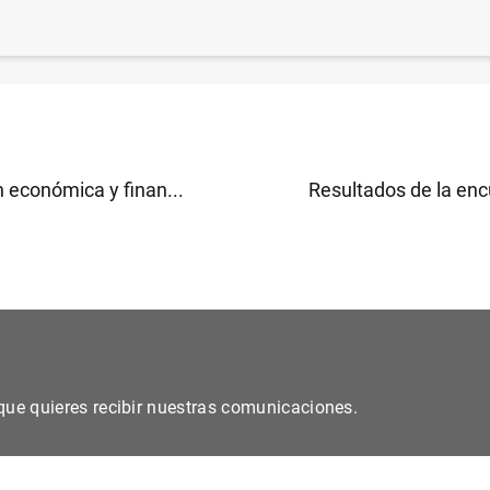
 financiero consolidado del Eurosistema a 24 de abril d
B
)
 económica y finan...
Resultados de la enc
s que quieres recibir nuestras comunicaciones.