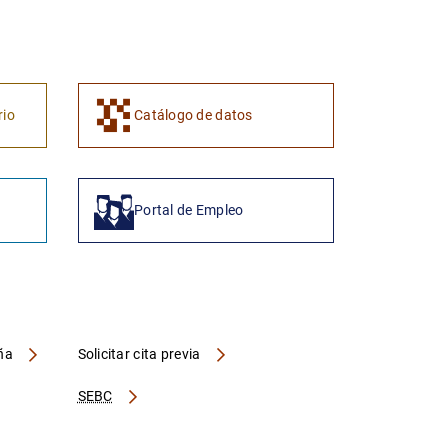
1
2
rio
Catálogo de datos
Portal de Empleo
aña
Solicitar cita previa
SEBC