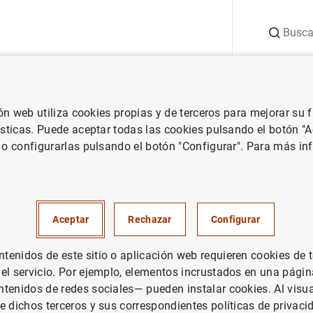
Buscar
uación
Punto de Información
Publicaciones
ión web utiliza cookies propias y de terceros para mejorar su
 Banco Central Europeo
Notas de prensa del Banco Central Europeo
ísticas. Puede aceptar todas las cookies pulsando el botón "
 o configurarlas pulsando el botón "Configurar". Para más in
nanciero consolidado del Euro
il de 2026
Aceptar
Rechazar
Configurar
enidos de este sitio o aplicación web requieren cookies de 
 el servicio. Por ejemplo, elementos incrustados en una pág
tenidos de redes sociales— pueden instalar cookies. Al visua
e dichos terceros y sus correspondientes políticas de privaci