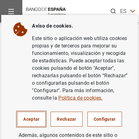
Buscar
ES
EN
Aviso de cookies.
Inicio
Noticias y eventos
Noticias del Banco Central Europeo
Volver
Este sitio o aplicación web utiliza cookies
Estado financiero consolidado
propias y de terceros para mejorar su
funcionamiento, visualización y recogida
del Eurosistema a 20 de octubre
de estadísticas. Puede aceptar todas las
de 2023
cookies pulsando el botón "Aceptar",
rechazarlas pulsando el botón “Rechazar”
o configurarlas pulsando el botón
24/10/2023
"Configurar". Para más información,
consulte la
Política de cookies.
Estado financiero consolidado del
Aceptar
Rechazar
Configurar
Eurosistema a 20 de octubre de 2023 (493
KB
)
Además, algunos contenidos de este sitio o